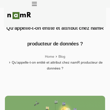
Panneau de gestion des cookies
Qu’appelle-t-on entité et attribut chez namR
Rénovation énergétique
Énergie solaire
producteur de données ?
Adaptation climatique
Home
Blog
Blog
Qu’appelle-t-on entité et attribut chez namR producteur de
données ?
À propos